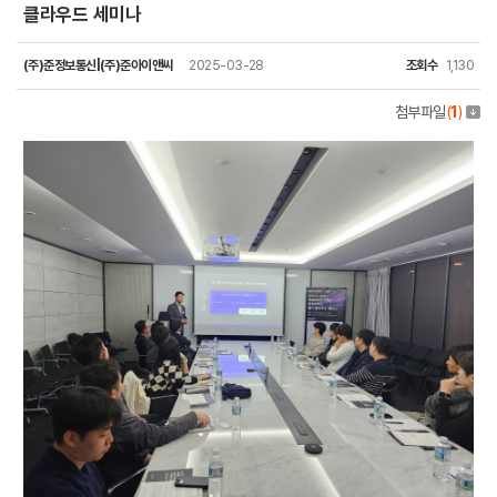
클라우드 세미나
(주)준정보통신|(주)준아이앤씨
2025-03-28
조회수
1,130
첨부파일
(
1
)