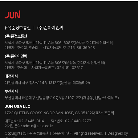
(주)준정보통신 ㅣ (주)준아이앤씨
(주)준정보통신
서울시 송파구 법원로11길 11, A동 606-608호(문정동, 현대지식산업센터)
대표자 : 조성철, 조준희
사업자등록번호 : 215-86-36948
(주)준아이앤씨
서울시 송파구 법원로11길 11, A동 606호(문정동, 현대지식산업센터)
대표자 : 조준희
사업자등록번호 : 324-81-02617
대전지사
대전광역시 서구 청사로 148, 1312호(둔산동, 매그놀리아)
부산지사
부산광역시 해운대구 센텀중앙로 97, A동 3107-2호 (재송동, 센텀스카이비즈)
JUN USA LLC
1723 QUEENS CROSSING DR SAN JOSE, CA 95132
대표자 : 조준희
대표번호 : 02-3445-8114
팩스번호 : 02-3448-2277
이메일 문의 : admin@junic.co.kr
Copyrights (C) (주)준정보통신 ㅣ (주)준아이앤씨. All rights reserved.
ㅣ Designed by