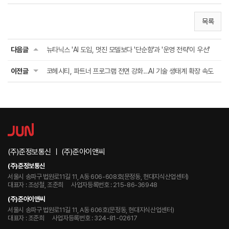
목록
다음글
뉴타닉스 'AI 도입, 멋진 모델보다 '단순함'과 '운영 전략'이 우선'
이전글
코헤시티, 파트너 프로그램 전면 강화…AI 기술 생태계 확장 속도
(주)준정보통신 ㅣ (주)준아이앤씨
(주)준정보통신
서울시 송파구 법원로11길 11, A동 606-608호(문정동, 현대지식산업센터)
대표자 : 조성철, 조준희
사업자등록번호 : 215-86-36948
(주)준아이앤씨
서울시 송파구 법원로11길 11, A동 606호(문정동, 현대지식산업센터)
대표자 : 조준희
사업자등록번호 : 324-81-02617