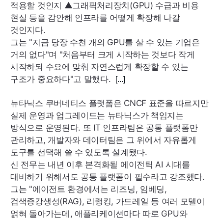
적용할 것인지 ▲그래픽처리장치(
GPU
) 수급과 비용
현실 등을 감안해 인프라를 어떻게 확장해 나갈
것인지다.
그는 "지금 당장 수천 개의
GPU
를 살 수 있는 기업은
거의 없다"며 "처음부터 크게 시작하는 것보다 작게
시작하되 수요에 맞춰 자연스럽게 확장할 수 있는
구조가 중요하다"고 말했다.
[...]
뉴타닉스 쿠버네티스 플랫폼은
CNCF
표준을 따르지만
실제 운영과 업그레이드는 뉴타닉스가 책임지는
방식으로 운영된다. 또
IT
인프라팀은 공통 플랫폼만
관리하고, 개발자와 데이터팀은 그 위에서 자유롭게
도구를 선택해 쓸 수 있도록 설계됐다.
신 전무는 내년 이후 본격화될 에이전틱
AI
시대를
대비하기 위해서도 공통 플랫폼이 필수라고 강조했다.
그는 "에이전트 환경에서는 리즈닝, 임베딩,
검색증강생성(
RAG
), 리랭킹, 가드레일 등 여러 모델이
얽혀 돌아가는데, 애플리케이션마다 따로
GPU
와