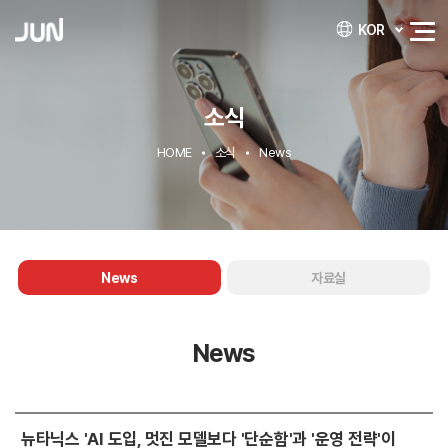
KOR
소식
HOME
소식
News
News
자료실
News
뉴타닉스 'AI 도입, 멋진 모델보다 '단순함'과 '운영 전략'이