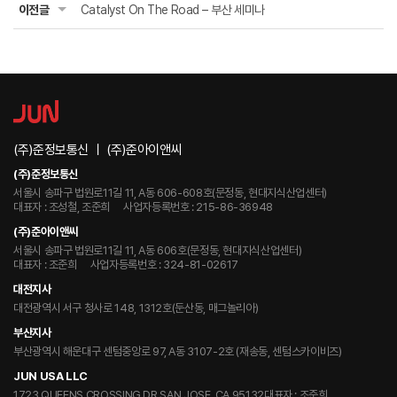
이전글
Catalyst On The Road – 부산 세미나
(주)준정보통신 ㅣ (주)준아이앤씨
(주)준정보통신
서울시 송파구 법원로11길 11, A동 606-608호(문정동, 현대지식산업센터)
대표자 : 조성철, 조준희
사업자등록번호 : 215-86-36948
(주)준아이앤씨
서울시 송파구 법원로11길 11, A동 606호(문정동, 현대지식산업센터)
대표자 : 조준희
사업자등록번호 : 324-81-02617
대전지사
대전광역시 서구 청사로 148, 1312호(둔산동, 매그놀리아)
부산지사
부산광역시 해운대구 센텀중앙로 97, A동 3107-2호 (재송동, 센텀스카이비즈)
JUN USA LLC
1723 QUEENS CROSSING DR SAN JOSE, CA 95132
대표자 : 조준희