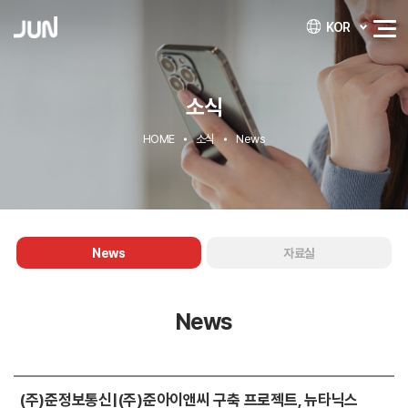
KOR
소식
HOME
소식
News
News
자료실
News
(주)준정보통신|(주)준아이앤씨 구축 프로젝트, 뉴타닉스