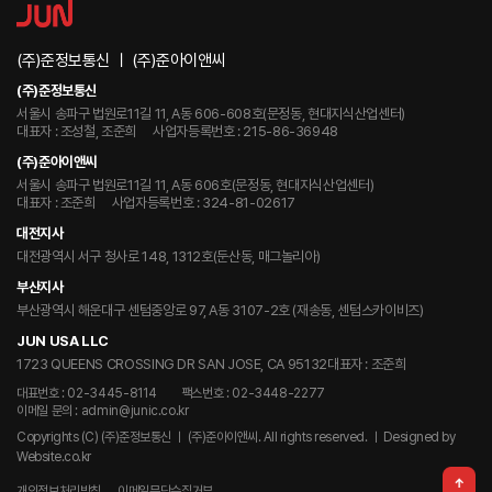
(주)준정보통신 ㅣ (주)준아이앤씨
(주)준정보통신
서울시 송파구 법원로11길 11, A동 606-608호(문정동, 현대지식산업센터)
대표자 : 조성철, 조준희
사업자등록번호 : 215-86-36948
(주)준아이앤씨
서울시 송파구 법원로11길 11, A동 606호(문정동, 현대지식산업센터)
대표자 : 조준희
사업자등록번호 : 324-81-02617
대전지사
대전광역시 서구 청사로 148, 1312호(둔산동, 매그놀리아)
부산지사
부산광역시 해운대구 센텀중앙로 97, A동 3107-2호 (재송동, 센텀스카이비즈)
JUN USA LLC
1723 QUEENS CROSSING DR SAN JOSE, CA 95132
대표자 : 조준희
대표번호 : 02-3445-8114
팩스번호 : 02-3448-2277
이메일 문의 : admin@junic.co.kr
Copyrights (C) (주)준정보통신 ㅣ (주)준아이앤씨. All rights reserved.
ㅣ Designed by
Website.co.kr
개인정보처리방침
이메일무단수집거부