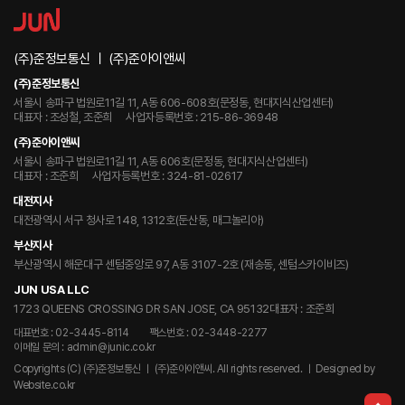
(주)준정보통신 ㅣ (주)준아이앤씨
(주)준정보통신
서울시 송파구 법원로11길 11, A동 606-608호(문정동, 현대지식산업센터)
대표자 : 조성철, 조준희
사업자등록번호 : 215-86-36948
(주)준아이앤씨
서울시 송파구 법원로11길 11, A동 606호(문정동, 현대지식산업센터)
대표자 : 조준희
사업자등록번호 : 324-81-02617
대전지사
대전광역시 서구 청사로 148, 1312호(둔산동, 매그놀리아)
부산지사
부산광역시 해운대구 센텀중앙로 97, A동 3107-2호 (재송동, 센텀스카이비즈)
JUN USA LLC
1723 QUEENS CROSSING DR SAN JOSE, CA 95132
대표자 : 조준희
대표번호 : 02-3445-8114
팩스번호 : 02-3448-2277
이메일 문의 : admin@junic.co.kr
Copyrights (C) (주)준정보통신 ㅣ (주)준아이앤씨. All rights reserved.
ㅣ Designed by
Website.co.kr